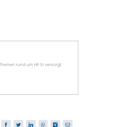
 Themen rund um HR. Er versorgt
Facebook
Twitter
LinkedIn
WhatsApp
Xing
E-