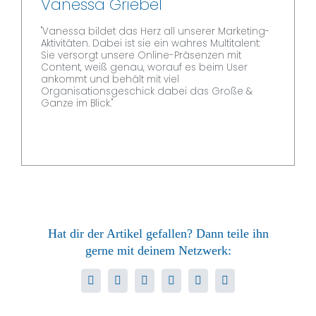
Vanessa Griebel
"Vanessa bildet das Herz all unserer Marketing-
Aktivitäten. Dabei ist sie ein wahres Multitalent:
Sie versorgt unsere Online-Präsenzen mit
Content, weiß genau, worauf es beim User
ankommt und behält mit viel
Organisationsgeschick dabei das Große &
Ganze im Blick."
Hat dir der Artikel gefallen? Dann teile ihn
gerne mit deinem Netzwerk:
Facebook
Twitter
LinkedIn
WhatsApp
Xing
E-
Mail