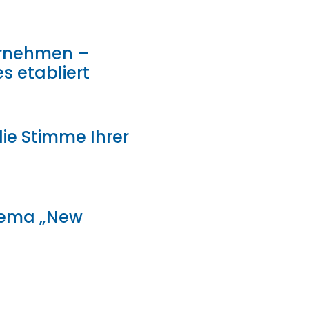
ternehmen –
s etabliert
ie Stimme Ihrer
hema „New