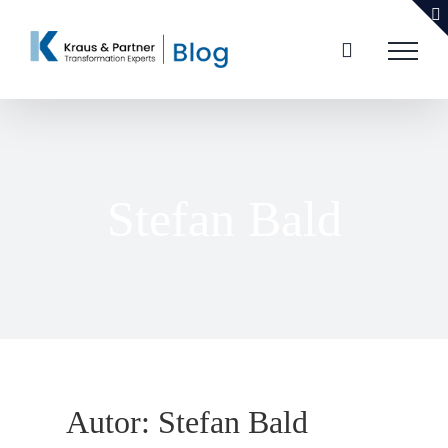
Zum
Inhalt
springen
Stefan Bald
Autor:
Stefan Bald