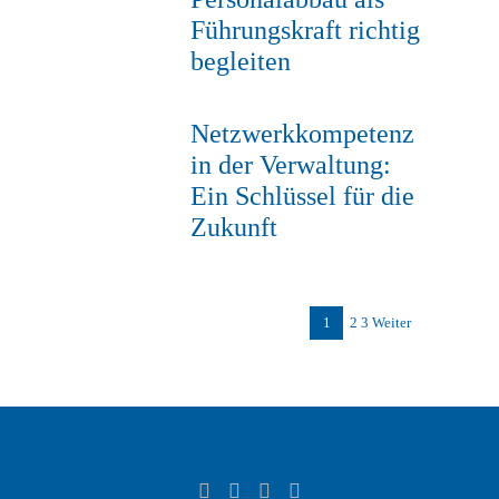
Führungskraft richtig
begleiten
Netzwerkkompetenz
in der Verwaltung:
Ein Schlüssel für die
Zukunft
1
2
3
Weiter
Seitenn
der
Beiträg